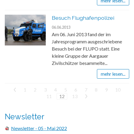
mehr lesen...
Besuch Flughafenpolizei
06.06.2013
Am 06. Juni 2013 fand der im
Jahresprogramm ausgeschriebene
Besuch bei der FLUPO statt. Eine
kleine Gruppe der Aargauer
Zivilschützer besammelte...
mehr lesen...
<
1
2
3
4
5
6
7
8
9
10
11
12
13
>
Newsletter
Newsletter - 05 - Mai 2022