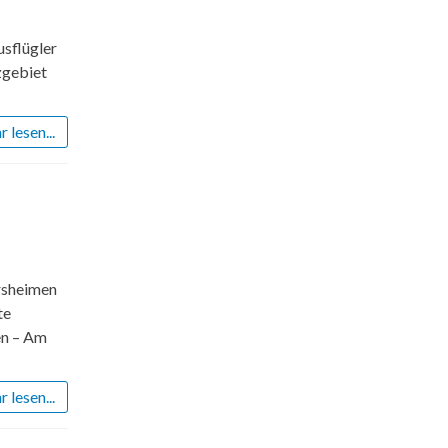
usflügler
zgebiet
 lesen...
ersheimen
te
en – Am
 lesen...