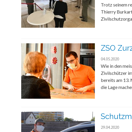
Trotz seinem re
Thierry Burkar
Zivilschutzorg
ZSO Zurz
04.05.2020
Wie in den meis
Zivilschützer 
bereits am 13. 
die Lage mache
Schutzma
29.04.2020