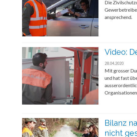
Die Zivilschut
Gewerbetreiben
ansprechend.
Video: D
28.04.2020
Mit grosser Du
und hat fast üb
ausserordentlic
Organisationen
Bilanz n
nicht ge