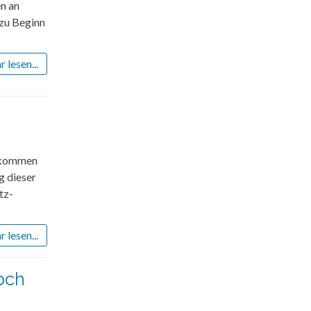
n an
 zu Beginn
 lesen...
gekommen
g dieser
tz-
 lesen...
och