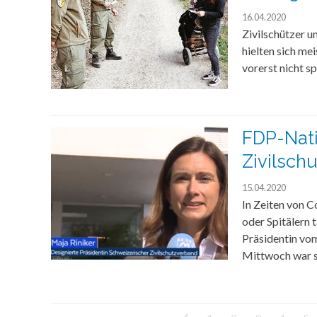
16.04.2020
Zivilschützer u
hielten sich me
vorerst nicht sp
FDP-Nati
Zivilschu
15.04.2020
In Zeiten von C
oder Spitälern 
Präsidentin vo
Mittwoch war s