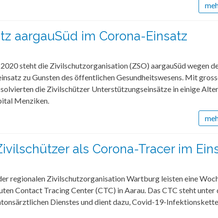
mehr
utz aargauSüd im Corona-Einsatz
 2020 steht die Zivilschutzorganisation (ZSO) aargauSüd wegen d
einsatz zu Gunsten des öffentlichen Gesundheitswesens. Mit gros
lvierten die Zivilschützer Unterstützungseinsätze in einige Alt
pital Menziken.
mehr
Zivilschützer als Corona-Tracer im Ein
der regionalen Zivilschutzorganisation Wartburg leisten eine Woc
uten Contact Tracing Center (CTC) in Aarau. Das CTC steht unter 
tonsärztlichen Dienstes und dient dazu, Covid-19-Infektionskette