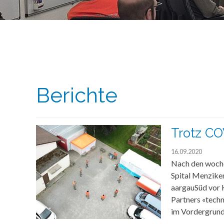
Berichte
Trotz CO
16.09.2020
Nach den woch
Spital Menziken
aargauSüd vor 
Partners «techn
im Vordergrund