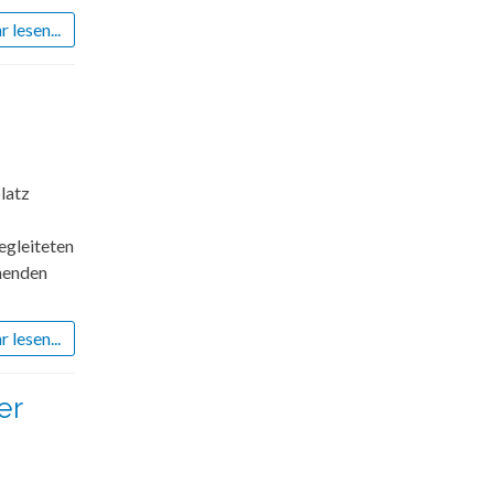
 lesen...
latz
egleiteten
nenden
 lesen...
er