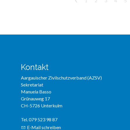
<
1
2
3
4
5
Kontakt
Aargauischer Zivilschutzverband (AZSV)
Sekretariat
Manuela Basso
Grünauweg 17
CH-5726 Unterkulm
Tel. 079 523 98 87
E-Mail schreiben