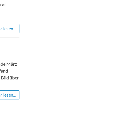
erat
 lesen...
Ende März
fand
 Bild über
 lesen...