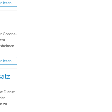
 lesen...
er Corona-
sem
ersheimen
 lesen...
satz
he Dienst
der
n zu