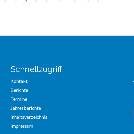
6
7
8
9
10
11
12
13
>
Schnellzugriff
Kontakt
Berichte
Termine
Jahresberichte
Inhaltsverzeichnis
Impressum