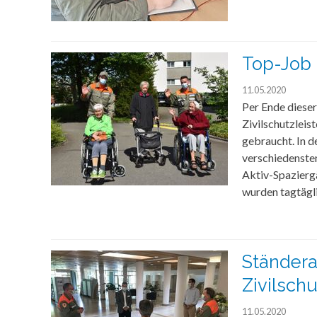
Top-Job 
11.05.2020
Per Ende dieser
Zivilschutzlei
gebraucht. In 
verschiedensten
Aktiv-Spazierg
wurden tagtägli
Ständera
Zivilschu
11.05.2020