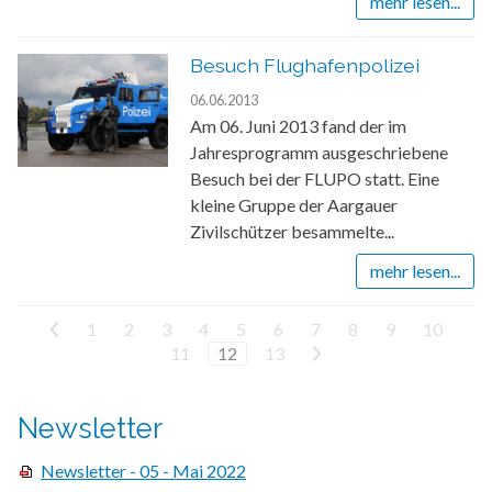
mehr lesen...
Besuch Flughafenpolizei
06.06.2013
Am 06. Juni 2013 fand der im
Jahresprogramm ausgeschriebene
Besuch bei der FLUPO statt. Eine
kleine Gruppe der Aargauer
Zivilschützer besammelte...
mehr lesen...
<
1
2
3
4
5
6
7
8
9
10
11
12
13
>
Newsletter
Newsletter - 05 - Mai 2022