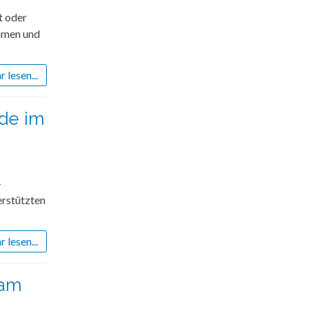
t oder
mmen und
 lesen...
ade im
-
erstützten
 lesen...
 am