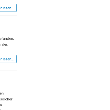
 lesen...
efunden.
n des
 lesen...
nen
 solcher
en