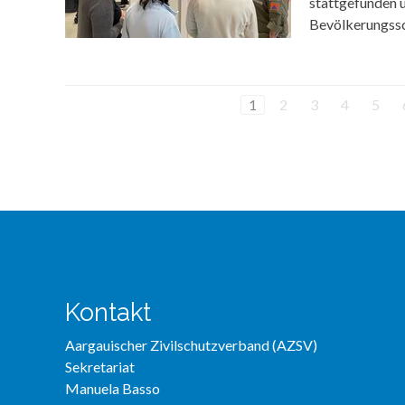
stattgefunden 
Bevölkerungssc
1
2
3
4
5
Kontakt
Aargauischer Zivilschutzverband (AZSV)
Sekretariat
Manuela Basso