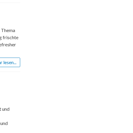
um Thema
g frischte
efresher
 lesen...
t und
 und