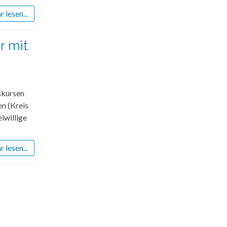
 lesen...
r mit
skursen
n (Kreis
iwillige
 lesen...