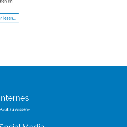
rken im
 lesen...
Internes
«Gut zu wissen»