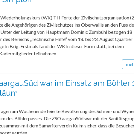
e Wiederholungskurs (WK) TH Forte der Zivilschutzorganisation (
e die Angehörigen des Zivilschutzes ins Oberwallis an den Fuss d
 Unter der Leitung von Hauptmann Dominic Zumbühl bezogen 18
 des Bereichs „Technische Hilfe“ vom 18. bis 23. August Quartier 
ge in Brig. Erstmals fand der WK in dieser Form statt, bei dem
 Kadermitglieder teilnahmen.
mehr
aargauSüd war im Einsatz am Böhler 
iläum
agen am Wochenende feierte Bevölkerung des Suhren- und Wynen
äum des Böhlerpasses. Die ZSO aargauSüd war mit der Sanitätsgru
 zusammen mit dem Samariterverein Kulm sicher, dass die Besucher
rsorgt wurden.