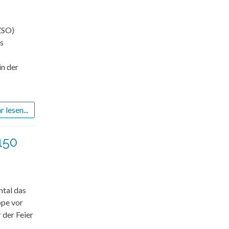
ZSO)
es
in der
 lesen...
150
tal das
ppe vor
 der Feier