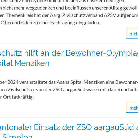
atenschutz und Cyberkriminalität sind aus unserem heutigen
 nicht mehr wegzudenken und beeinflussen unseren Alltag gewoll
sen Themenkreis hat der Aarg. Zivilschutzverband AZSV aufgeno
 Oberentfelden zu einer Fachtagung eingeladen.
mehr
lschutz hilft an der Bewohner-Olympi
ital Menziken
er 2024 veranstaltete das Asana Spital Menziken eine Bewohner
ben Zivilschützer von der ZSO aargauSüd waren mit dabei und unt
r Ort tatkräftig.
mehr
ntonaler Einsatz der ZSO aargauSüd
 Simplon