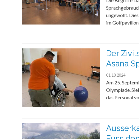
Die Begriffe D
Sprachgebrauch
ungewollt. Die
im Golfpavillon
Der Zivi
Asana Sp
01.10.2024
Am 25. Septemb
Olympiade. Sie
das Personal vo
Ausserka
Fuss des