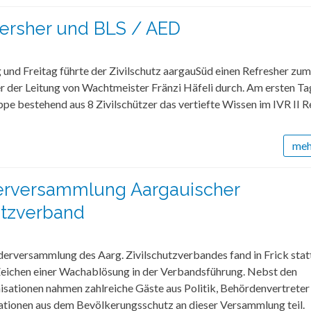
efersher und BLS / AED
und Freitag führte der Zivilschutz aargauSüd einen Refresher z
er der Leitung von Wachtmeister Fränzi Häfeli durch. Am ersten Ta
ppe bestehend aus 8 Zivilschützer das vertiefte Wissen im IVR II R
mehr
derversammlung Aargauischer
utzverband
derversammlung des Aarg. Zivilschutzverbandes fand in Frick stat
Zeichen einer Wachablösung in der Verbandsführung. Nebst den
isationen nahmen zahlreiche Gäste aus Politik, Behördenvertreter
ationen aus dem Bevölkerungsschutz an dieser Versammlung teil.