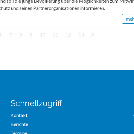
und soll die junge Bevölkerung über die Möglichkeiten zum Mitwi
hutz und seinen Partnerorganisationen informieren.
mehr
6
7
8
9
10
11
12
13
>
Schnellzugriff
Kontakt
Berichte
Termine