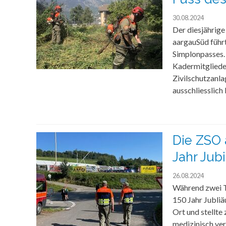
30.08.2024
Der diesjährig
aargauSüd führt
Simplonpasses.
Kadermitglieder
Zivilschutzanla
ausschliesslich
Die ZSO 
Jahr Jub
26.08.2024
Während zwei T
150 Jahr Jubli
Ort und stellte
medizinisch ve