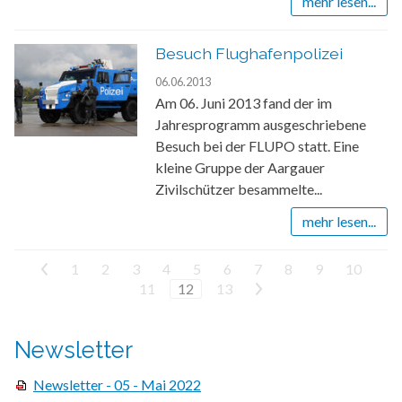
mehr lesen...
Besuch Flughafenpolizei
06.06.2013
Am 06. Juni 2013 fand der im
Jahresprogramm ausgeschriebene
Besuch bei der FLUPO statt. Eine
kleine Gruppe der Aargauer
Zivilschützer besammelte...
mehr lesen...
<
1
2
3
4
5
6
7
8
9
10
11
12
13
>
Newsletter
Newsletter - 05 - Mai 2022