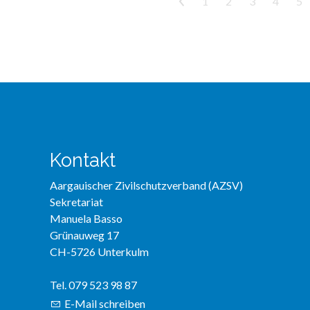
<
1
2
3
4
5
Kontakt
Aargauischer Zivilschutzverband (AZSV)
Sekretariat
Manuela Basso
Grünauweg 17
CH-5726 Unterkulm
Tel. 079 523 98 87
E-Mail schreiben