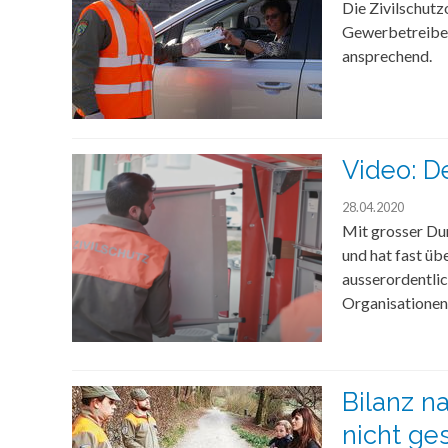
Die Zivilschut
Gewerbetreiben
ansprechend.
Video: D
28.04.2020
Mit grosser Du
und hat fast üb
ausserordentlic
Organisationen
Bilanz n
nicht ge