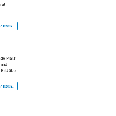
erat
 lesen...
Ende März
fand
 Bild über
 lesen...