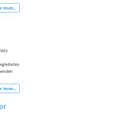
 lesen...
latz
egleiteten
nenden
 lesen...
er