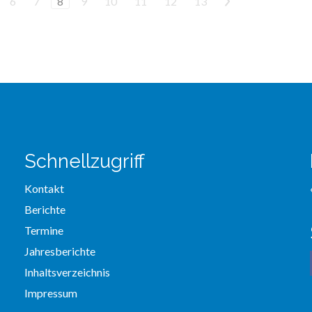
6
7
8
9
10
11
12
13
>
Schnellzugriff
Kontakt
Berichte
Termine
Jahresberichte
Inhaltsverzeichnis
Impressum