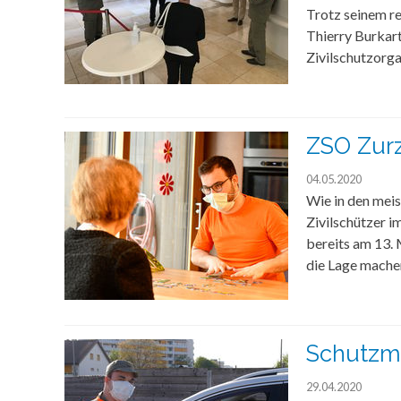
Trotz seinem re
Thierry Burkar
Zivilschutzorg
ZSO Zurz
04.05.2020
Wie in den meis
Zivilschützer 
bereits am 13. 
die Lage mache
Schutzma
29.04.2020