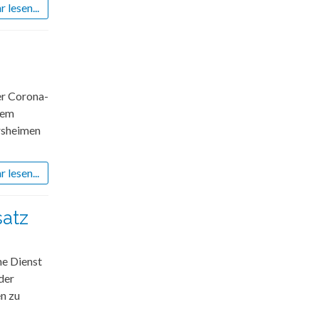
 lesen...
er Corona-
sem
ersheimen
 lesen...
satz
he Dienst
der
n zu