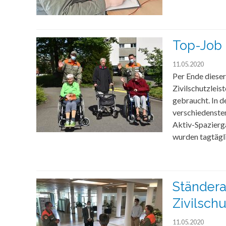
Top-Job 
11.05.2020
Per Ende dieser
Zivilschutzlei
gebraucht. In 
verschiedensten
Aktiv-Spazierg
wurden tagtägli
Ständera
Zivilschu
11.05.2020