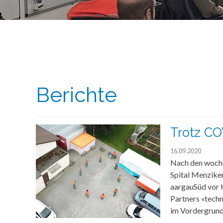
Berichte
Trotz CO
16.09.2020
Nach den woch
Spital Menziken
aargauSüd vor 
Partners «techn
im Vordergrund