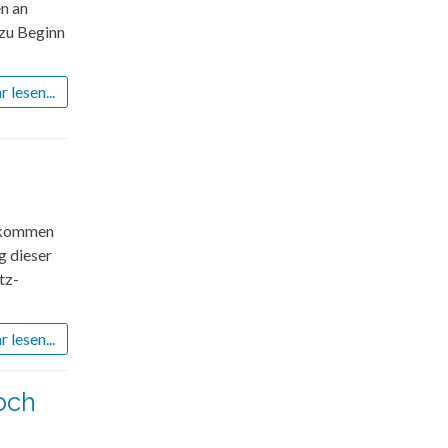
n an
 zu Beginn
 lesen...
gekommen
g dieser
tz-
 lesen...
och