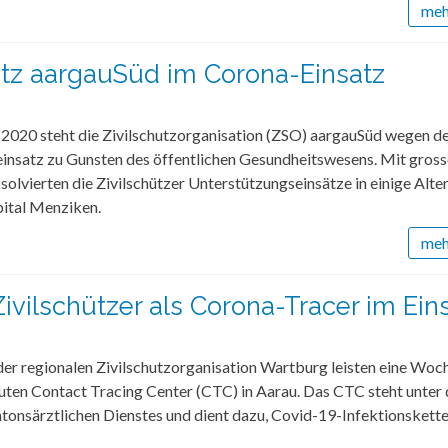
mehr
utz aargauSüd im Corona-Einsatz
 2020 steht die Zivilschutzorganisation (ZSO) aargauSüd wegen d
einsatz zu Gunsten des öffentlichen Gesundheitswesens. Mit gros
lvierten die Zivilschützer Unterstützungseinsätze in einige Alt
pital Menziken.
mehr
Zivilschützer als Corona-Tracer im Ein
der regionalen Zivilschutzorganisation Wartburg leisten eine Woc
uten Contact Tracing Center (CTC) in Aarau. Das CTC steht unter 
tonsärztlichen Dienstes und dient dazu, Covid-19-Infektionskette