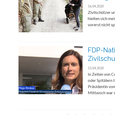
16.04.2020
Zivilschützer u
hielten sich me
vorerst nicht sp
FDP-Nati
Zivilschu
15.04.2020
In Zeiten von C
oder Spitälern 
Präsidentin vo
Mittwoch war s