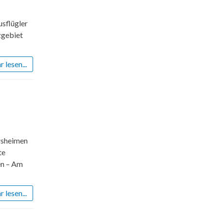
usflügler
zgebiet
 lesen...
ersheimen
te
en – Am
 lesen...