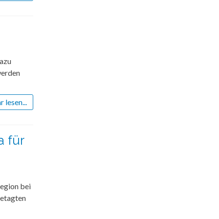
dazu
werden
 lesen...
 für
Region bei
Betagten