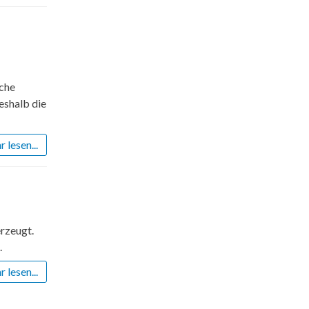
iche
eshalb die
 lesen...
erzeugt.
.
 lesen...