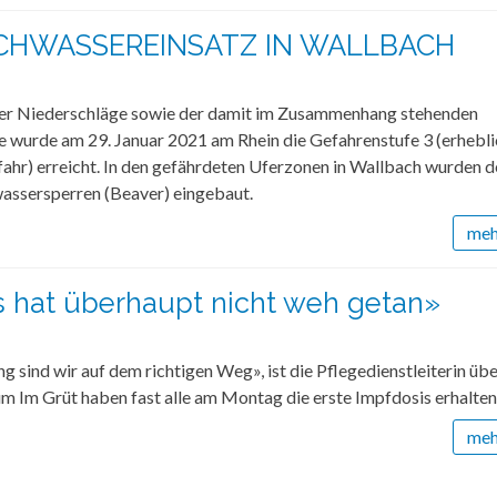
OCHWASSEREINSATZ IN WALLBACH
er Niederschläge sowie der damit im Zusammenhang stehenden
 wurde am 29. Januar 2021 am Rhein die Gefahrenstufe 3 (erhebl
hr) erreicht. In den gefährdeten Uferzonen in Wallbach wurden d
ssersperren (Beaver) eingebaut.
mehr
s hat überhaupt nicht weh getan»
g sind wir auf dem richtigen Weg», ist die Pflegedienstleiterin üb
m Im Grüt haben fast alle am Montag die erste Impfdosis erhalten
mehr