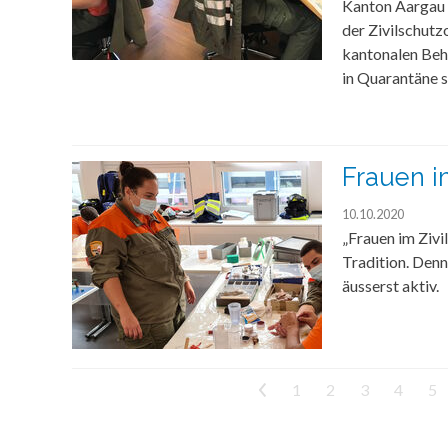
Kanton Aargau e
der Zivilschutz
kantonalen Behö
in Quarantäne s
Frauen i
10.10.2020
„Frauen im Zivil
Tradition. Denn
äusserst aktiv.
<
1
2
3
4
5