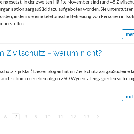
ingesetzt. In der zweiten Hälfte November sind rund 45 Zivilschü
organisation aargauSüd dazu aufgeboten worden. Sie unterstützen
rden, in dem sie eine telefonische Betreuung von Personen in Isol
icherstellen.
mehr
m Zivilschutz – warum nicht?
schutz – ja klar“. Dieser Slogan hat im Zivilschutz aargauSüd eine l
 auch schon in der ehemaligen ZSO Wynental engagierten sich ein
mehr
6
7
8
9
10
11
12
13
>