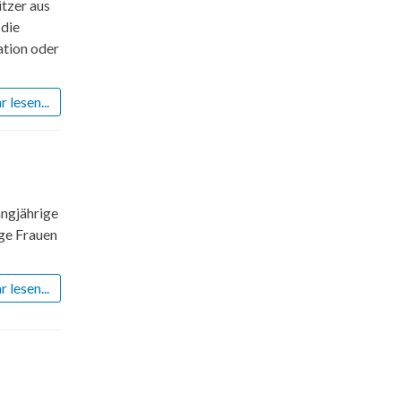
tzer aus
 die
ation oder
 lesen...
angjährige
ige Frauen
 lesen...