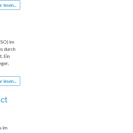
 lesen...
ZSO) im
es durch
. Ein
eger,
 lesen...
ct
s im