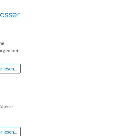
rosser
ne
orgen bei
 lesen...
Alters-
 lesen...