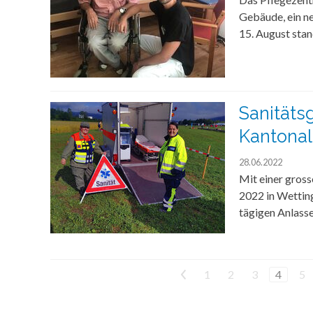
Gebäude, ein n
15. August stan
Sanitäts
Kantonal
28.06.2022
Mit einer gross
2022 in Wetting
tägigen Anlasse
<
1
2
3
4
5