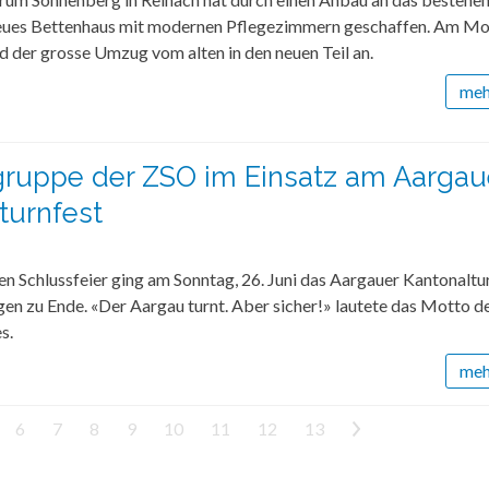
eues Bettenhaus mit modernen Pflegezimmern geschaffen. Am M
d der grosse Umzug vom alten in den neuen Teil an.
mehr
gruppe der ZSO im Einsatz am Aargau
turnfest
en Schlussfeier ging am Sonntag, 26. Juni das Aargauer Kantonaltu
en zu Ende. «Der Aargau turnt. Aber sicher!» lautete das Motto d
s.
mehr
6
7
8
9
10
11
12
13
>