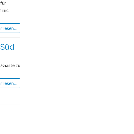
für
inic
 lesen...
uSüd
0 Gäste zu
 lesen...
-