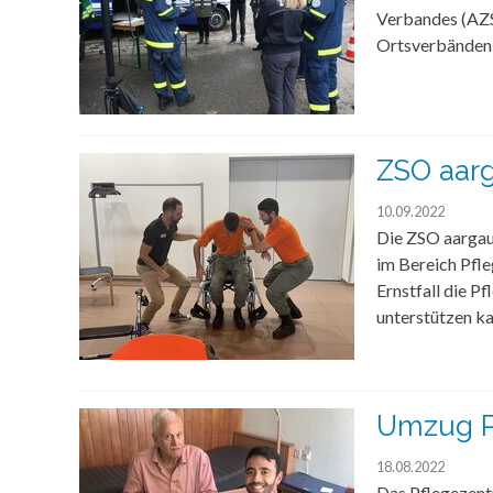
Verbandes (AZS
Ortsverbänden 
ZSO aarg
10.09.2022
Die ZSO aargauS
im Bereich Pfle
Ernstfall die P
unterstützen ka
Umzug P
18.08.2022
Das Pflegezent