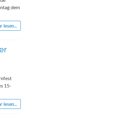
ontag dem
 lesen...
er
rnfest
es 15-
 lesen...