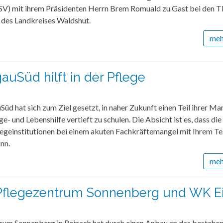
V) mit ihrem Präsidenten Herrn Brem Romuald zu Gast bei den
des Landkreises Waldshut.
mehr
auSüd hilft in der Pflege
üd hat sich zum Ziel gesetzt, in naher Zukunft einen Teil ihrer M
ge- und Lebenshilfe vertieft zu schulen. Die Absicht ist es, dass di
flegeinstitutionen bei einem akuten Fachkräftemangel mit Ihrem T
nn.
mehr
flegezentrum Sonnenberg und WK E
rum Sonnenberg in Reinach hat durch einen Anbau an das bestehe