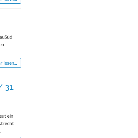
gauSüd
en
 lesen...
/ 31.
eut ein
strecht
.