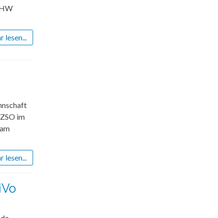
 THW
 lesen...
annschaft
e ZSO im
eam
 lesen...
iVo
nde