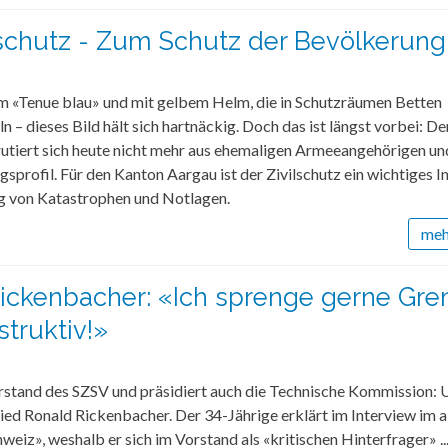
lschutz - Zum Schutz der Bevölkerung
im «Tenue blau» und mit gelbem Helm, die in Schutzräumen Betten
– dieses Bild hält sich hartnäckig. Doch das ist längst vorbei: De
rutiert sich heute nicht mehr aus ehemaligen Armeeangehörigen und
gsprofil. Für den Kanton Aargau ist der Zivilschutz ein wichtiges 
g von Katastrophen und Notlagen.
mehr
ickenbacher: «Ich sprenge gerne Gre
struktiv!»
orstand des SZSV und präsidiert auch die Technische Kommission: 
ed Ronald Rickenbacher. Der 34-Jährige erklärt im Interview im a
weiz», weshalb er sich im Vorstand als «kritischen Hinterfrager» ..