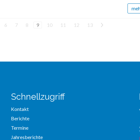
mehr
6
7
8
9
10
11
12
13
>
Schnellzugriff
Kontakt
Berichte
Termine
Jahresberichte