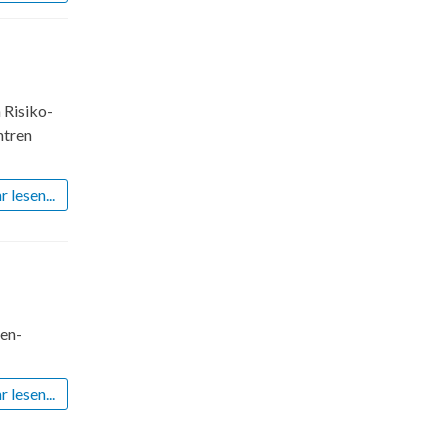
 Risiko-
ntren
 lesen...
gen-
 lesen...