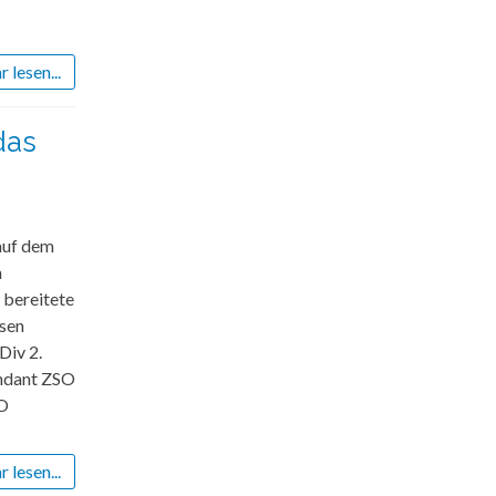
 lesen...
das
auf dem
m
 bereitete
rsen
Div 2.
andant ZSO
SO
 lesen...