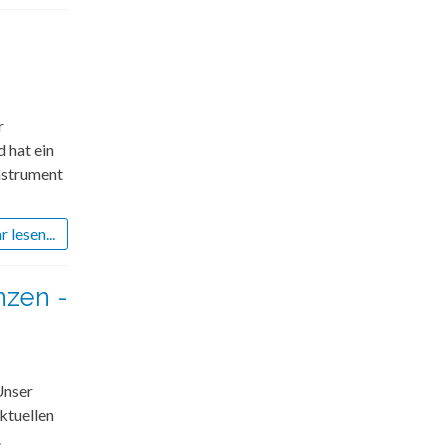
r
 hat ein
Instrument
 lesen...
nzen -
Unser
ktuellen
.