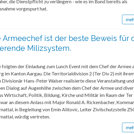
her, die Dienstpflicht zu verlängern - wie es im Bund bereits als
nahme vorgespurt hat.
mehr
 Armeechef ist der beste Beweis für 
ierende Milizsystem.
 folgten der Einladung zum Lunch Event mit dem Chef der Armee 
g im Kanton Aargau. Die Territorialdivision 2 (Ter Div 2) mit ihre
ivisionär Hans-Peter Walser realisierte diese Veranstaltung und
nen Dialog auf Augenhöhe zwischen dem Chef der Armee und dive
s Wirtschaft, Politik, Bildung, Kirche und Militär im Raum der Ter 
war an diesem Anlass mit Major Ronald A. Rickenbacher, Komm
ttal, in Begleitung von Emin Alitovic, Leiter Zivilschutzstelle Z
attal, würdig vertreten.
mehr