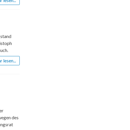
 lesen...
 stand
istoph
uch.
 lesen...
er
 wegen des
ungsrat