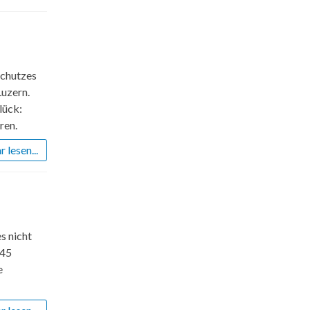
schutzes
Luzern.
lück:
ren.
 lesen...
s nicht
 45
e