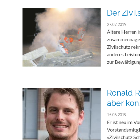
Der Zivi
27.07.2019
Ältere Herren 
zusammennageln 
Zivilschutz rek
anderes Leistun
zur Bewältigun
Ronald R
aber kon
15.06.2019
Er ist neu im V
Vorstandsmitgli
«Zivilschutz Sch