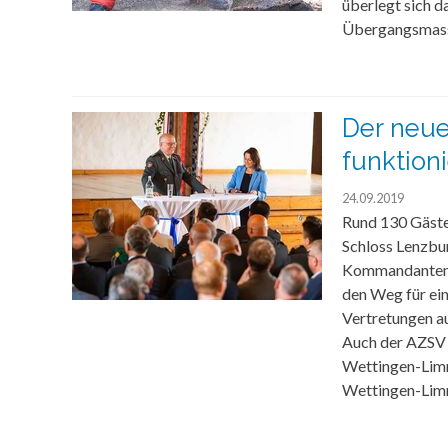
überlegt sich da
Übergangsmass
Der neue
funktion
24.09.2019
Rund 130 Gäste
Schloss Lenzbur
Kommandanten D
den Weg für ei
Vertretungen au
Auch der AZSV 
Wettingen-Limma
Wettingen-Limm