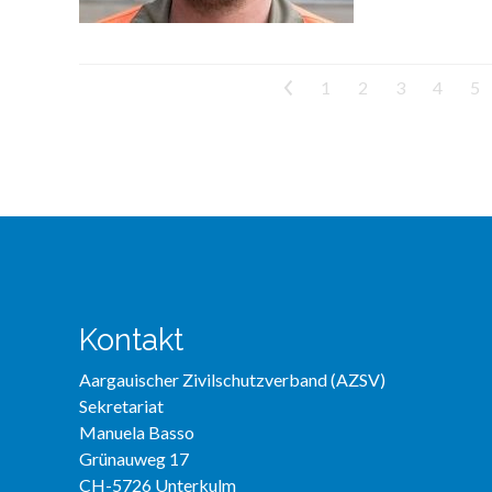
<
1
2
3
4
5
Kontakt
Aargauischer Zivilschutzverband (AZSV)
Sekretariat
Manuela Basso
Grünauweg 17
CH-5726 Unterkulm