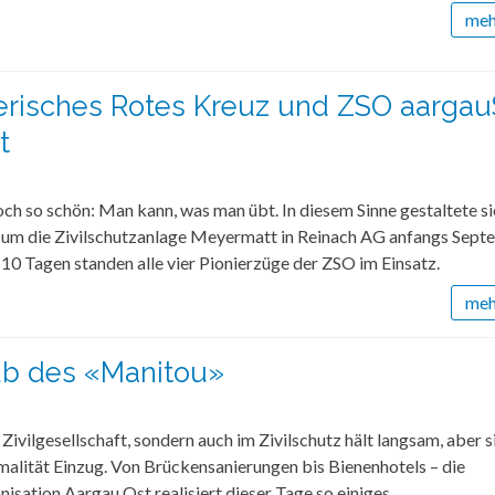
mehr
risches Rotes Kreuz und ZSO aarga
t
och so schön: Man kann, was man übt. In diesem Sinne gestaltete si
 um die Zivilschutzanlage Meyermatt in Reinach AG anfangs Sep
0 Tagen standen alle vier Pionierzüge der ZSO im Einsatz.
mehr
ub des «Manitou»
 Zivilgesellschaft, sondern auch im Zivilschutz hält langsam, aber s
alität Einzug. Von Brückensanierungen bis Bienenhotels – die
nisation Aargau Ost realisiert dieser Tage so einiges.