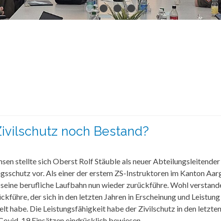
Zivilschutz noch Bestand?
sen stellte sich Oberst Rolf Stäuble als neuer Abteilungsleitender
sschutz vor. Als einer der erstem ZS-Instruktoren im Kanton Aar
hn seine berufliche Laufbahn nun wieder zurückführe. Wohl verstande
ückführe, der sich in den letzten Jahren in Erscheinung und Leistung
elt habe. Die Leistungsfähigkeit habe der Zivilschutz in den letzte
Covid-19 Einsätzen eindrücklich bewiesen.