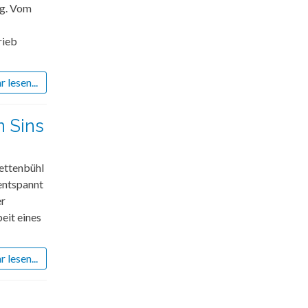
ng. Vom
rieb
 lesen...
n Sins
ettenbühl
entspannt
er
eit eines
 lesen...