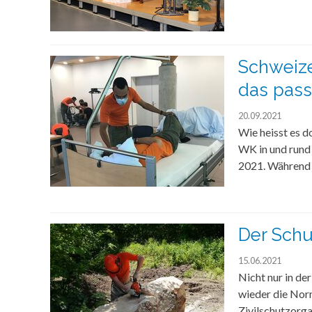
Schweize
das pass
20.09.2021
Wie heisst es d
WK in und rund
2021. Während 1
Der Sch
15.06.2021
Nicht nur in der
wieder die Norm
Zivilschutzorga