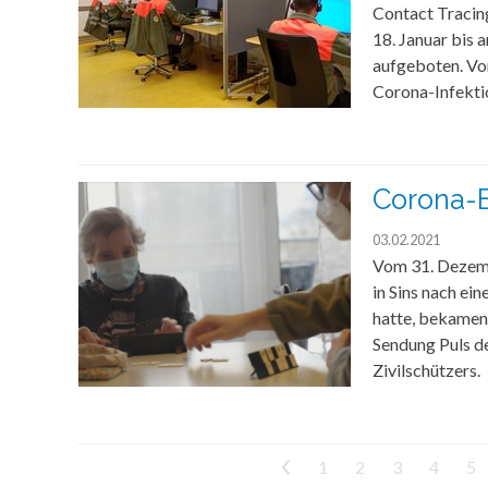
Contact Tracin
18. Januar bis 
aufgeboten. Vo
Corona-Infekti
Corona-E
03.02.2021
Vom 31. Dezemb
in Sins nach e
hatte, bekamen 
Sendung Puls de
Zivilschützers.
<
1
2
3
4
5