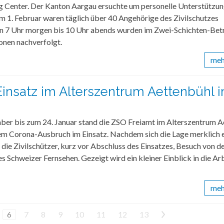
g Center. Der Kanton Aargau ersuchte um personelle Unterstützu
am 1. Februar waren täglich über 40 Angehörige des Zivilschutzes
n 7 Uhr morgen bis 10 Uhr abends wurden im Zwei-Schichten-Bet
onen nachverfolgt.
mehr
insatz im Alterszentrum Aettenbühl i
er bis zum 24. Januar stand die ZSO Freiamt im Alterszentrum A
inem Corona-Ausbruch im Einsatz. Nachdem sich die Lage merklich 
die Zivilschützer, kurz vor Abschluss des Einsatzes, Besuch von d
s Schweizer Fernsehen. Gezeigt wird ein kleiner Einblick in die Arb
mehr
6
7
8
9
10
11
12
13
>