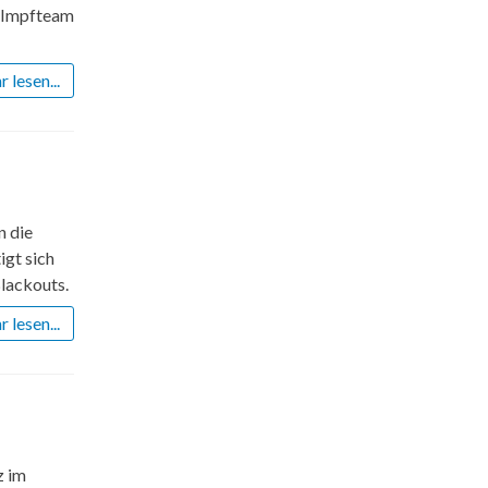
n Impfteam
 lesen...
n die
gt sich
lackouts.
 lesen...
z im