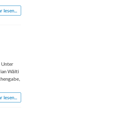
 lesen...
. Unter
ian Wälti
ichengabe,
 lesen...