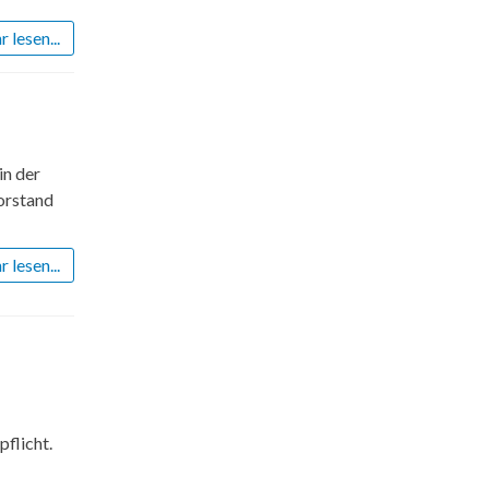
 lesen...
in der
orstand
 lesen...
pflicht.