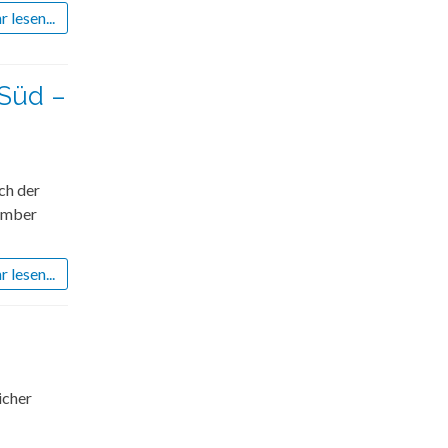
 lesen...
uSüd –
ch der
tember
 lesen...
icher