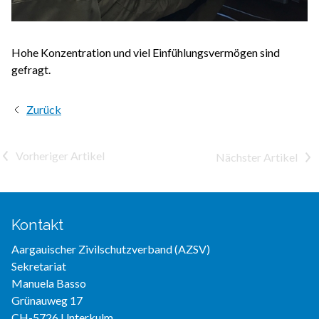
Hohe Konzentration und viel Einfühlungsvermögen sind
gefragt.
Zurück
<
>
Kontakt
Aargauischer Zivilschutzverband (AZSV)
Sekretariat
Manuela Basso
Grünauweg 17
CH-5726 Unterkulm