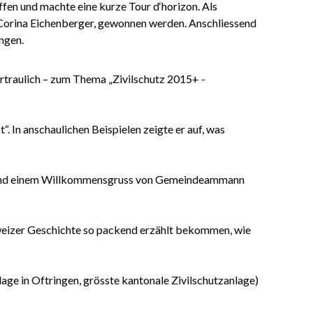
en und machte eine kurze Tour d‘horizon. Als
 Corina Eichenberger, gewonnen werden. Anschliessend
ngen.
ertraulich – zum Thema „Zivilschutz 2015+ -
In anschaulichen Beispielen zeigte er auf, was
s, und einem Willkommensgruss von Gemeindeammann
weizer Geschichte so packend erzählt bekommen, wie
age in Oftringen, grösste kantonale Zivilschutzanlage)