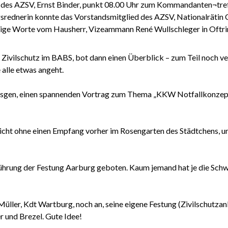
 des AZSV, Ernst Binder, punkt 08.00 Uhr zum Kommandanten¬treff
srednerin konnte das Vorstandsmitglied des AZSV, Nationalrätin
nige Worte vom Hausherr, Vizeammann René Wullschleger in Oftri
 Zivilschutz im BABS, bot dann einen Überblick – zum Teil noch v
 alle etwas angeht.
sgen, einen spannenden Vortrag zum Thema „KKW Notfallkonzept“. 
 nicht ohne einen Empfang vorher im Rosengarten des Städtchen
ührung der Festung Aarburg geboten. Kaum jemand hat je die Sch
üller, Kdt Wartburg, noch an, seine eigene Festung (Zivilschutzanl
r und Brezel. Gute Idee!